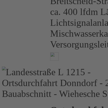
Breitscheid-Str
ca. 400 lfdm L
Lichtsignalanl
Mischwasserkan
Versorgungsle