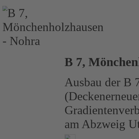
B 7, Mönchen
Ausbau der B 7
(Deckenerneuer
Gradientenver
am Abzweig Ut